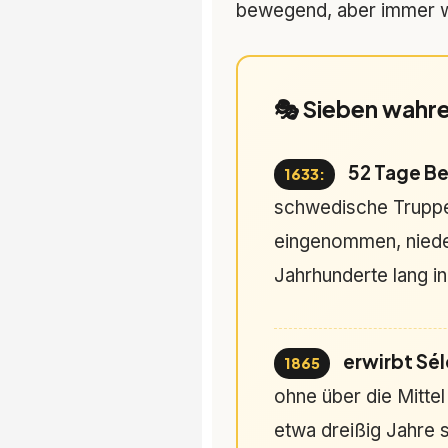
bewegend, aber immer wa
🎭 Sieben wahre
52 Tage Be
1633:
schwedische Truppe
eingenommen, nieder
Jahrhunderte lang i
erwirbt Sél
1865
ohne über die Mittel
etwa dreißig Jahre s