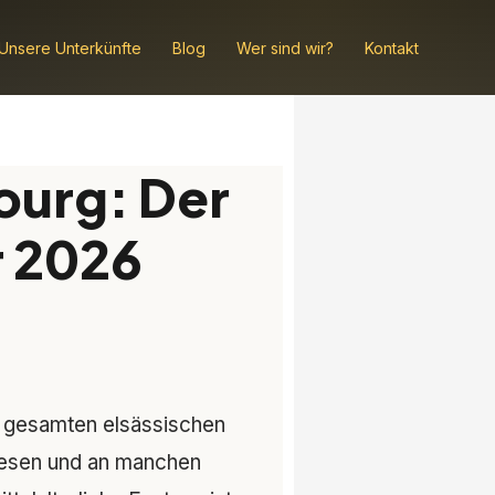
Unsere Unterkünfte
Blog
Wer sind wir?
Kontakt
ourg: Der
r 2026
r gesamten elsässischen
ogesen und an manchen