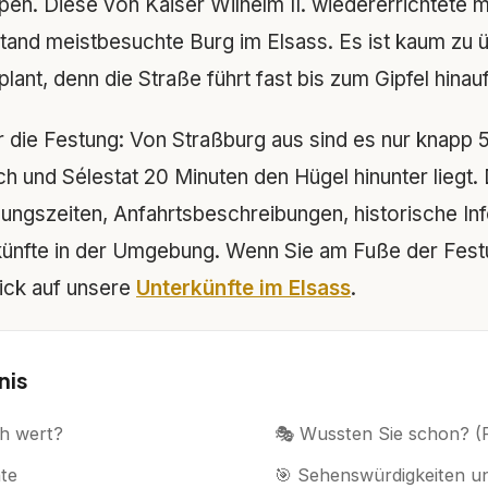
pen. Diese von Kaiser Wilhelm II. wiedererrichtete mi
stand meistbesuchte Burg im Elsass. Es ist kaum zu
plant, denn die Straße führt fast bis zum Gipfel hinauf
r die Festung: Von Straßburg aus sind es nur knapp 
h und Sélestat 20 Minuten den Hügel hinunter liegt. 
nungszeiten, Anfahrtsbeschreibungen, historische In
ünfte in der Umgebung. Wenn Sie am Fuße der Fest
lick auf unsere
Unterkünfte im Elsass
.
nis
h wert?
🎭 Wussten Sie schon? (
te
🎯 Sehenswürdigkeiten un