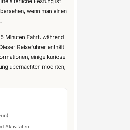
ttelalterliche Festung ist
 übersehen, wenn man einen
.
55 Minuten Fahrt, während
Dieser Reiseführer enthält
formationen, einige kuriose
ung übernachten möchten,
Fun)
d Aktivitäten