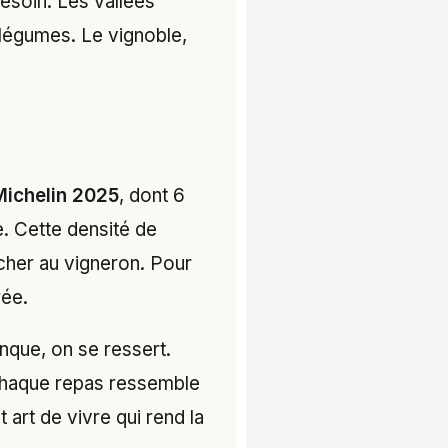
besoin. Les vallées
 légumes. Le vignoble,
Michelin 2025
, dont 6
e. Cette densité de
îcher au vigneron. Pour
rée.
inque, on se ressert.
chaque repas ressemble
t art de vivre qui rend la