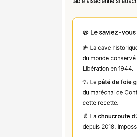
table alsacienne si attac
🥨 Le saviez-vous
🍇 La cave historiq
du monde conservé en
Libération en 1944.
🦆 Le
pâté de foie 
du maréchal de Conta
cette recette.
🥬 La
choucroute d’
depuis 2018. Impossib