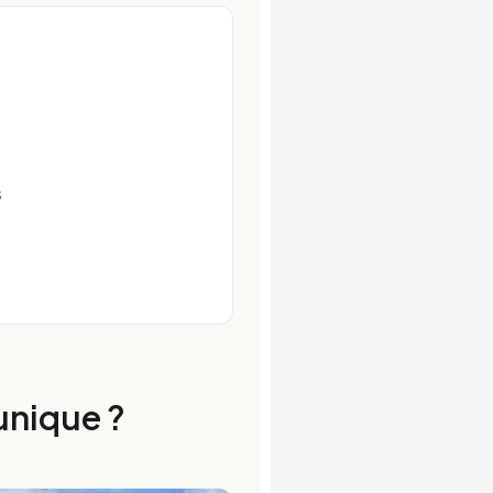
s
 unique ?