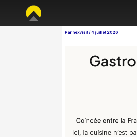
Aller
au
contenu
Par
nexvisit
/
4 juillet 2026
Gastro
Coincée entre la Fran
Ici, la cuisine n’est 