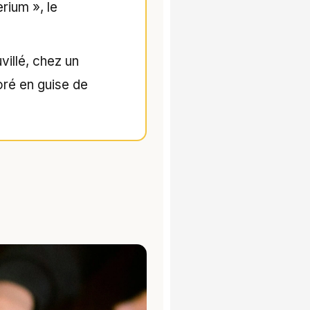
rium », le
villé, chez un
doré en guise de