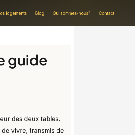
os logements
Blog
Qui sommes-nous?
Contact
e guide
lleur des deux tables.
t de vivre, transmis de