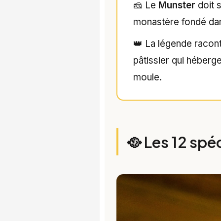
🧀 Le
Munster
doit 
monastère fondé dans
👑 La légende racon
pâtissier qui héberge
moule.
🥘 Les 12 spé