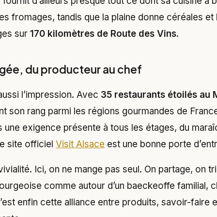
 fournit d’ailleurs presque tout ce dont sa cuisine a 
es fromages, tandis que la plaine donne céréales et
ages sur
170 kilomètres de Route des Vins
.
gée, du producteur au chef
aussi l’impression. Avec
35 restaurants étoilés au 
ient son rang parmi les régions gourmandes de Franc
eurs une exigence présente à tous les étages, du mara
e site officiel
Visit Alsace
est une bonne porte d’ent
vivialité. Ici, on ne mange pas seul. On partage, on tr
ourgeoise comme autour d’un baeckeoffe familial, 
est enfin cette alliance entre produits, savoir-faire e