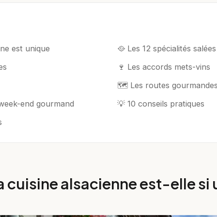
ine est unique
🥘 Les 12 spécialités salées
es
🍷 Les accords mets-vins
🗺️ Les routes gourmande
n week-end gourmand
💡 10 conseils pratiques
s
a cuisine alsacienne est-elle si