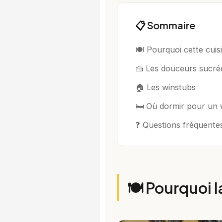
📋 Sommaire
🍽️ Pourquoi cette cuis
🍰 Les douceurs sucré
🏠 Les winstubs
🛏️ Où dormir pour u
❓ Questions fréquente
🍽️ Pourquoi l