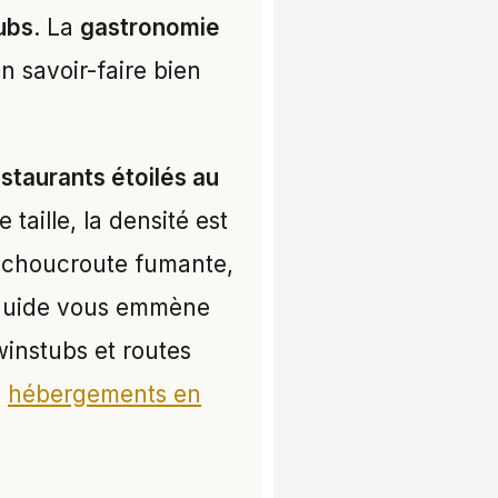
ubs
. La
gastronomie
n savoir-faire bien
staurants étoilés au
taille, la densité est
ne choucroute fumante,
 guide vous emmène
winstubs et routes
s
hébergements en