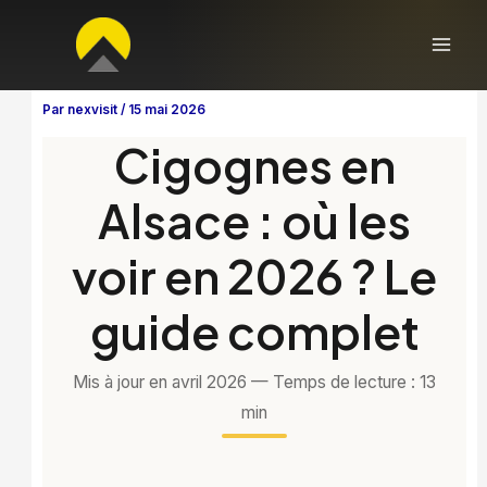
Aller
au
contenu
Par
nexvisit
/
15 mai 2026
Cigognes en
Alsace : où les
voir en 2026 ? Le
guide complet
Mis à jour en avril 2026 — Temps de lecture : 13
min