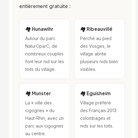
entièrement gratuite :
🏘️ Hunawihr
🏘️ Ribeauvillé
Autour du parc
Perché au pied
NaturOparC, de
des Vosges, le
nombreux couples
village abrite
font leur nid sur les
plusieurs nids bien
toits du village.
visibles.
🏘️ Munster
🏘️ Eguisheim
La « ville des
Village préféré
cigognes » du
des Français 2013 :
Haut-Rhin, avec un
colombages et
parc aux cigognes
nids sur les toits.
au centre.