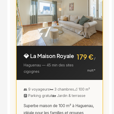
💎 La Maison Royale
179 €
/
Haguenau — 45 min des sites
nuit*
cigognes
👥 9 voyageurs
🛏️ 3 chambres
📐 100 m²
🅿️ Parking gratuit
🏡 Jardin & terrasse
Superbe maison de 100 m² à Haguenau,
idéale pour les familles et groupes