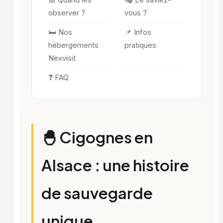
📅 Quand les
🎭 Le saviez-
observer ?
vous ?
🛏️ Nos
📌 Infos
hébergements
pratiques
Nexvisit
❓ FAQ
🐣 Cigognes en
Alsace : une histoire
de sauvegarde
unique